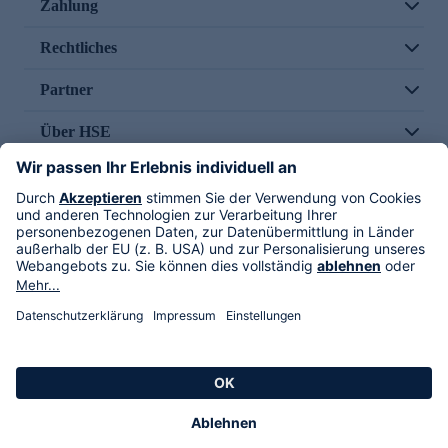
Zahlung
Rechtliches
Partner
Über HSE
Im TV
HSE International
Versand durch
Folge uns
AGB
Datenschutz
Impressum
Alle Rechte vorbehalten. Alle Preise inkl. gesetzlicher MwSt., zzgl. Versandkosten.