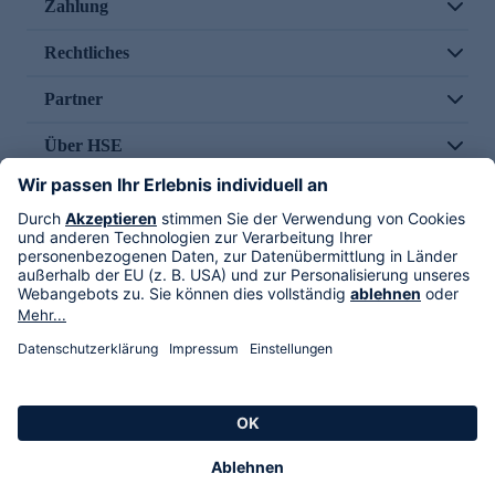
Zahlung
Rechtliches
Partner
Über HSE
Im TV
HSE International
Versand durch
Folge uns
AGB
Datenschutz
Impressum
Alle Rechte vorbehalten. Alle Preise inkl. gesetzlicher MwSt., zzgl. Versandkosten.