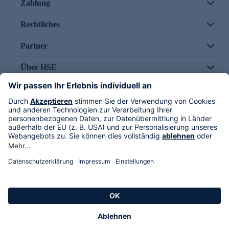
Zahlung
Rechtliches
Partner
Über HSE
Im TV
HSE International
Versand durch
Folge uns
AGB
Datenschutz
Impressum
Alle Rechte vorbehalten. Alle Preise inkl. gesetzlicher MwSt., zzgl. Versandkosten.