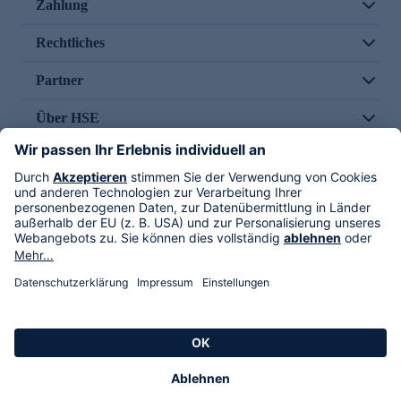
Zahlung
Rechtliches
Partner
Über HSE
Im TV
HSE International
Versand durch
Folge uns
AGB
Datenschutz
Impressum
Alle Rechte vorbehalten. Alle Preise inkl. gesetzlicher MwSt., zzgl. Versandkosten.