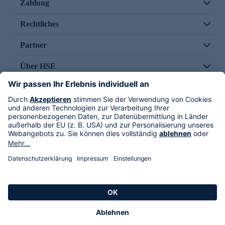
Zahlung
Rechtliches
Partner
Über HSE
Im TV
HSE International
Versand durch
Folge uns
AGB
Datenschutz
Impressum
Alle Rechte vorbehalten. Alle Preise inkl. gesetzlicher MwSt., zzgl. Versandkosten.