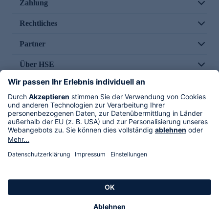
Zahlung
Rechtliches
Partner
Über HSE
Im TV
HSE International
Versand durch
Folge uns
AGB
Datenschutz
Impressum
Alle Rechte vorbehalten. Alle Preise inkl. gesetzlicher MwSt., zzgl. Versandkosten.