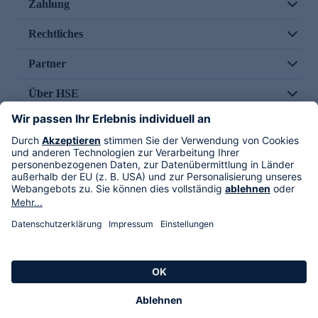
Zahlung
Rechtliches
Partner
Über HSE
Im TV
HSE International
Versand durch
Folge uns
AGB
Datenschutz
Impressum
Alle Rechte vorbehalten. Alle Preise inkl. gesetzlicher MwSt., zzgl. Versandkosten.