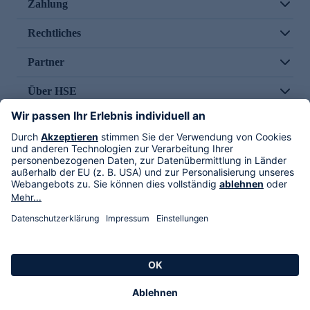
Zahlung
Rechtliches
Partner
Über HSE
Im TV
HSE International
Versand durch
Folge uns
AGB
Datenschutz
Impressum
Alle Rechte vorbehalten. Alle Preise inkl. gesetzlicher MwSt., zzgl. Versandkosten.