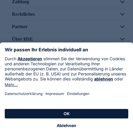
Zahlung
Rechtliches
Partner
Über HSE
Im TV
HSE International
Versand durch
Folge uns
AGB
Datenschutz
Impressum
Alle Rechte vorbehalten. Alle Preise inkl. gesetzlicher MwSt., zzgl. Versandkosten.