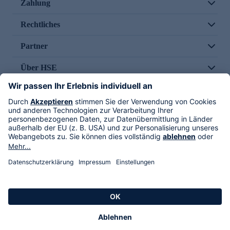
Zahlung
Rechtliches
Partner
Über HSE
Im TV
HSE International
Versand durch
Folge uns
AGB
Datenschutz
Impressum
Alle Rechte vorbehalten. Alle Preise inkl. gesetzlicher MwSt., zzgl. Versandkosten.