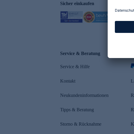
Sicher einkaufen
Service & Beratung
Z
Service & Hilfe
s
Kontakt
L
Neukundeninformationen
R
Tipps & Beratung
R
Storno & Rücknahme
K