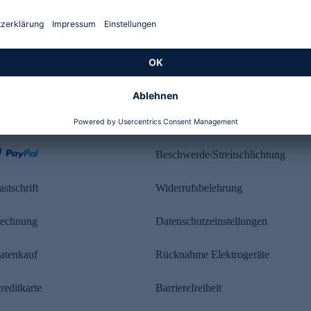
Kundenbewertung
ahlung
Rechtliches
Beschwerde/Streitschlichtung
astschrift
Widerrufsbelehrung
echnung
Datenschutzeinstellungen
atenkauf
Rücknahme Elektrogeräte
reditkarte
Barrierefreiheit