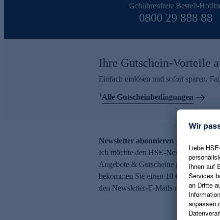
Gebührenfreie Bestell-Hotlin
0800 29 888 88
Ihre Gutschein-Vorteile a
Einfach einlösen und sofort sparen. F
1
Alle Gutscheinbedingungen
Newsletter abonnieren – 10 € Gutsch
Ich möchte den HSE-Newsletter abonni
Angebote & Gutscheine per E-Mail erh
bekommen Sie einen 10 € Gutschein. Ei
den Newsletter-E-Mails möglich.