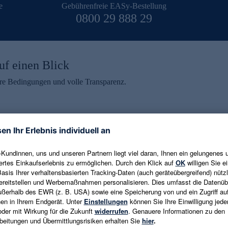
e
Gebührenfreie EASy-Bestellung
0800 29 888 29
uf einen Blick
aire Bedingungen und volle Transparenz.
ein erhalten
eren und aktuelle Trends,
E-Mail-Adresse eingeben
alten. Als Dankeschön
ne Abmeldung ist jederzeit in
Es gelten die
Datenschutzrichtlinien
un