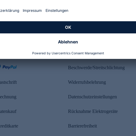
Kundenbewertung
ahlung
Rechtliches
Beschwerde/Streitschlichtung
astschrift
Widerrufsbelehrung
echnung
Datenschutzeinstellungen
atenkauf
Rücknahme Elektrogeräte
reditkarte
Barrierefreiheit