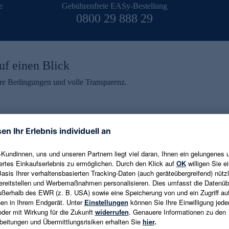
e
Gebührenfreie EASy-Bestellung
0800 29 888 29
uf einen Blick
aire Bedingungen und volle Transparenz.
ein erhalten
eren und aktuelle Trends,
E-Mail-Adresse eingeben
alten. Als Dankeschön
ne Abmeldung ist jederzeit in
Es gelten die
Datenschutzrichtlinien
un