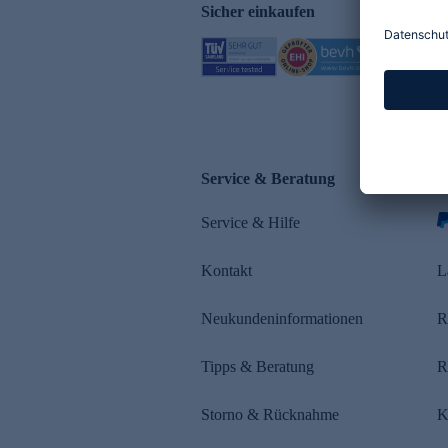
Sicher einkaufen
Service & Beratung
Z
Service & Hilfe
Kontakt
L
Neukundeninformationen
R
Tipps & Beratung
R
Storno & Rücknahme
K