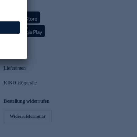
HSE App
Partner
Lieferanten
KIND Hörgeräte
Bestellung widerrufen
Widerrufsformular