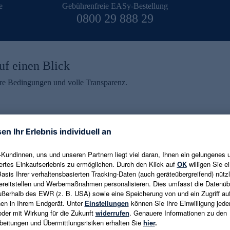
e
Gebührenfreie EASy-Bestellung
0800 29 888 29
uf einen Blick
aire Bedingungen und volle Transparenz.
ein erhalten
eren und aktuelle Trends,
E-Mail-Adresse eingeben
alten. Als Dankeschön
ne Abmeldung ist jederzeit in
Es gelten die
Datenschutzrichtlinien
un