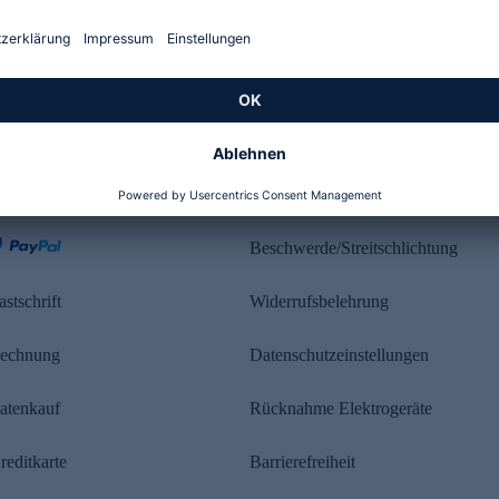
Kundenbewertung
ahlung
Rechtliches
Beschwerde/Streitschlichtung
astschrift
Widerrufsbelehrung
echnung
Datenschutzeinstellungen
atenkauf
Rücknahme Elektrogeräte
reditkarte
Barrierefreiheit