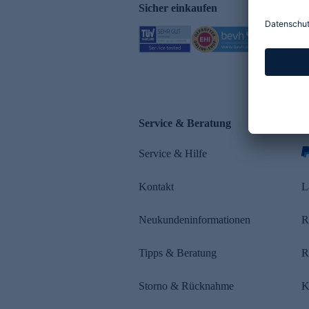
Sicher einkaufen
Service & Beratung
Z
Service & Hilfe
s
Kontakt
L
Neukundeninformationen
R
Tipps & Beratung
R
Storno & Rücknahme
K