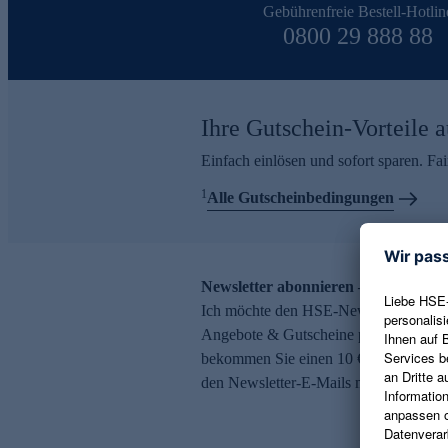
Gebührenfreie Bestell-Hotlin
0800 29 888 88
Ihre Gutschein-Vorteile a
Einfach einlösen und sofort sparen. F
1
Alle Gutscheinbedingungen
Newsletter abonnieren – 10 € Gutsch
Ich möchte den HSE-Newsletter abonni
Angebote & Gutscheine per E-Mail erh
bekommen Sie einen 10 € Gutschein. Ei
den Newsletter-E-Mails möglich.