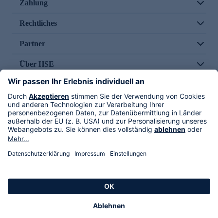
Zahlung
Rechtliches
Partner
Über HSE
Im TV
HSE International
Versand durch
Folge uns
AGB
Datenschutz
Impressum
Alle Rechte vorbehalten. Alle Preise inkl. gesetzlicher MwSt., zzgl. Versandkosten.