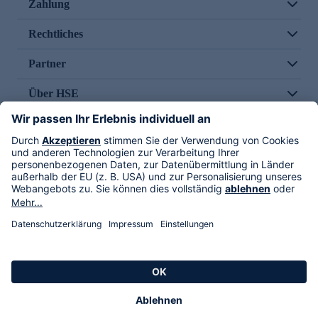
Zahlung
Rechtliches
Partner
Über HSE
Im TV
HSE International
Versand durch
Folge uns
AGB
Datenschutz
Impressum
Alle Rechte vorbehalten. Alle Preise inkl. gesetzlicher MwSt., zzgl. Versandkosten.