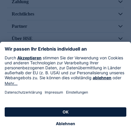
Zahlung
Rechtliches
Partner
Über HSE
Im TV
HSE International
Versand durch
Folge uns
AGB
Datenschutz
Impressum
Alle Rechte vorbehalten. Alle Preise inkl. gesetzlicher MwSt., zzgl. Versandkosten.