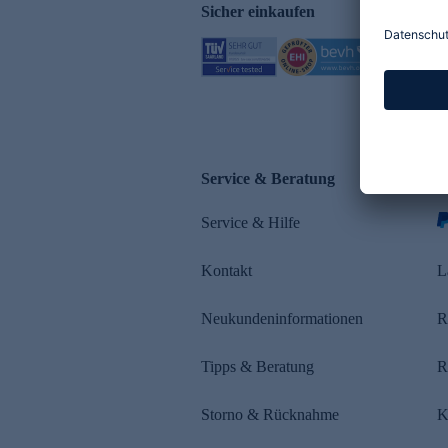
Sicher einkaufen
Service & Beratung
Z
Service & Hilfe
s
Kontakt
L
Neukundeninformationen
R
Tipps & Beratung
R
Storno & Rücknahme
K