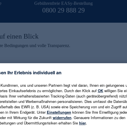
e
Gebührenfreie EASy-Bestellung
0800 29 888 29
uf einen Blick
aire Bedingungen und volle Transparenz.
ein erhalten
eren und aktuelle Trends,
E-Mail-Adresse eingeben
alten. Als Dankeschön
ne Abmeldung ist jederzeit in
Es gelten die
Datenschutzrichtlinien
un