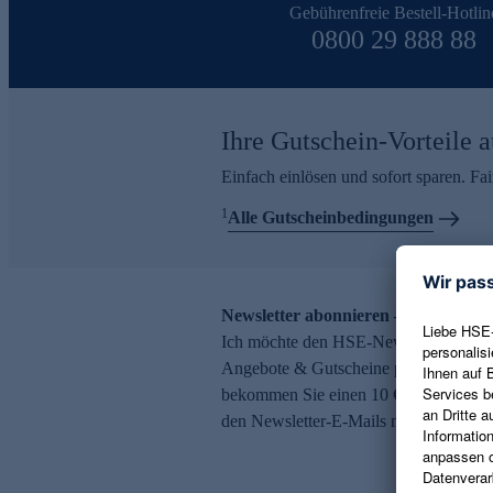
Gebührenfreie Bestell-Hotlin
0800 29 888 88
Ihre Gutschein-Vorteile a
Einfach einlösen und sofort sparen. F
1
Alle Gutscheinbedingungen
Newsletter abonnieren – 10 € Gutsch
Ich möchte den HSE-Newsletter abonni
Angebote & Gutscheine per E-Mail erh
bekommen Sie einen 10 € Gutschein. Ei
den Newsletter-E-Mails möglich.