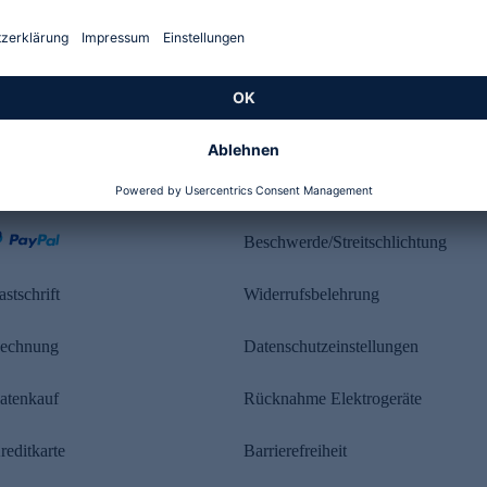
Kundenbewertung
ahlung
Rechtliches
Beschwerde/Streitschlichtung
astschrift
Widerrufsbelehrung
echnung
Datenschutzeinstellungen
atenkauf
Rücknahme Elektrogeräte
reditkarte
Barrierefreiheit