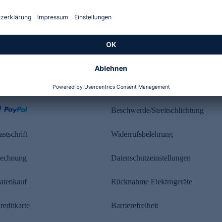
Kundenbewertung
ahlung
Rechtliches
Beschwerde/Streitschlichtung
astschrift
Widerrufsbelehrung
echnung
Datenschutzeinstellungen
atenkauf
Rücknahme Elektrogeräte
reditkarte
Barrierefreiheit