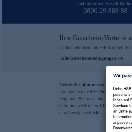
Gebührenfreie Bestell-Hotlin
0800 29 888 88
Ihre Gutschein-Vorteile a
Einfach einlösen und sofort sparen. F
1
Alle Gutscheinbedingungen
Newsletter abonnieren – 10 € Gutsch
Ich möchte den HSE-Newsletter abonni
Angebote & Gutscheine per E-Mail erh
bekommen Sie einen 10 € Gutschein. Ei
den Newsletter-E-Mails möglich.