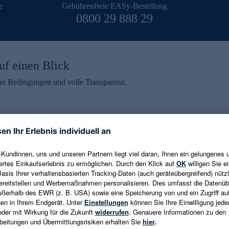
e
Gebührenfreie EASy-Bestellung
0800 29 888 29
uf einen Blick
aire Bedingungen und volle Transparenz.
ein erhalten
eren und aktuelle Trends,
E-Mail-Adresse eingeben
alten. Als Dankeschön
ne Abmeldung ist jederzeit in
Es gelten die
Datenschutzrichtlinien
un