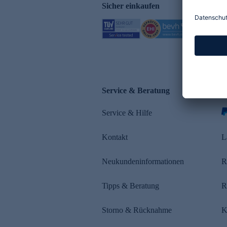
Sicher einkaufen
Service & Beratung
Z
Service & Hilfe
s
Kontakt
L
Neukundeninformationen
R
Tipps & Beratung
R
Storno & Rücknahme
K