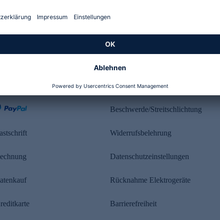
Kundenbewertung
ahlung
Rechtliches
Beschwerde/Streitschlichtung
astschrift
Widerrufsbelehrung
echnung
Datenschutzeinstellungen
atenkauf
Rücknahme Elektrogeräte
reditkarte
Barrierefreiheit