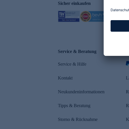
Sicher einkaufen
Service & Beratung
Z
Service & Hilfe
s
Kontakt
L
Neukundeninformationen
R
Tipps & Beratung
R
Storno & Rücknahme
K