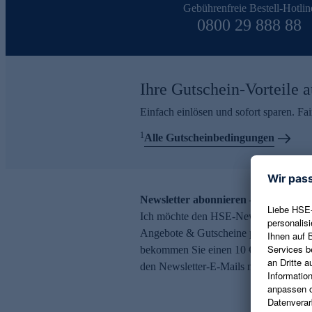
Gebührenfreie Bestell-Hotlin
0800 29 888 88
Ihre Gutschein-Vorteile a
Einfach einlösen und sofort sparen. F
1
Alle Gutscheinbedingungen
Newsletter abonnieren – 10 € Gutsch
Ich möchte den HSE-Newsletter abonni
Angebote & Gutscheine per E-Mail erh
bekommen Sie einen 10 € Gutschein. Ei
den Newsletter-E-Mails möglich.