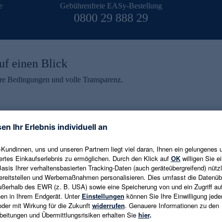
e
Gebührenfreie EASy-Bestellung
0800 29 888 29
uf einen Blick
aire Bedingungen und volle Transparenz.
ein erhalten
eren und aktuelle Trends,
E-Mail-Adresse eingeben
alten. Als Dankeschön
ne Abmeldung ist jederzeit in
Es gelten die
Datenschutzrichtlinien
un