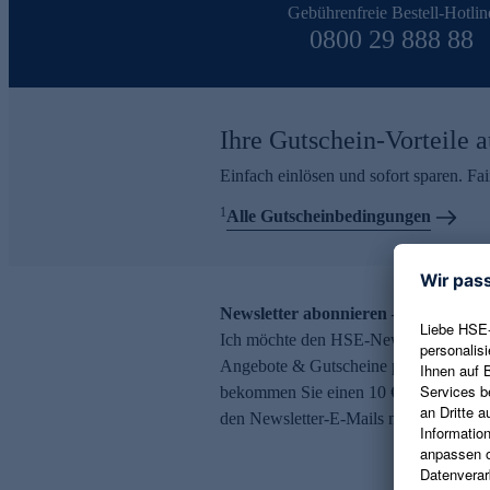
Gebührenfreie Bestell-Hotlin
0800 29 888 88
Ihre Gutschein-Vorteile a
Einfach einlösen und sofort sparen. F
1
Alle Gutscheinbedingungen
Newsletter abonnieren – 10 € Gutsch
Ich möchte den HSE-Newsletter abonni
Angebote & Gutscheine per E-Mail erh
bekommen Sie einen 10 € Gutschein. Ei
den Newsletter-E-Mails möglich.