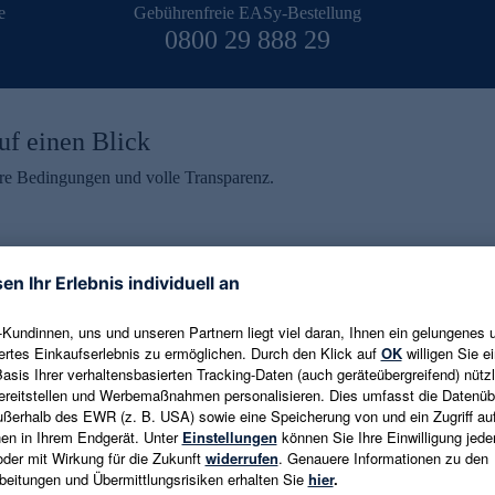
e
Gebührenfreie EASy-Bestellung
0800 29 888 29
uf einen Blick
aire Bedingungen und volle Transparenz.
ein erhalten
eren und aktuelle Trends,
E-Mail-Adresse eingeben
alten. Als Dankeschön
ne Abmeldung ist jederzeit in
Es gelten die
Datenschutzrichtlinien
un