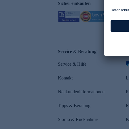
Sicher einkaufen
Service & Beratung
Z
Service & Hilfe
s
Kontakt
L
Neukundeninformationen
R
Tipps & Beratung
R
Storno & Rücknahme
K