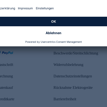
Kundenbewertung
ahlung
Rechtliches
Beschwerde/Streitschlichtung
astschrift
Widerrufsbelehrung
echnung
Datenschutzeinstellungen
atenkauf
Rücknahme Elektrogeräte
reditkarte
Barrierefreiheit