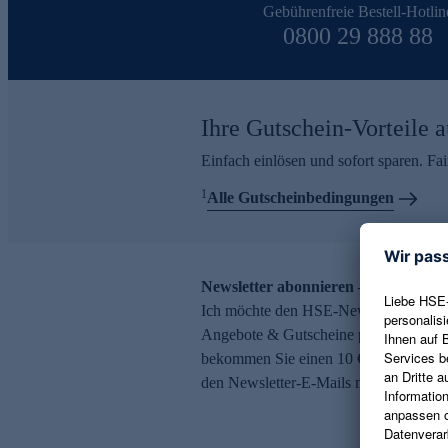
Gebührenfreie Bestell-Hotlin
0800 29 888 88
Ihre Gutschein-Vorteile a
Einfach einlösen und sofort sparen. F
1
Alle Gutscheinbedingungen
Newsletter abonnieren – 10 € Gutsch
Ich möchte den HSE-Newsletter abonni
Angebote & Gutscheine per E-Mail erh
bekommen Sie einen 10 € Gutschein. Ei
den Newsletter-E-Mails möglich.