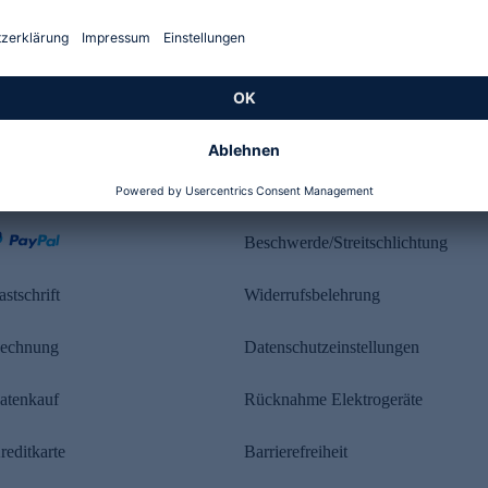
Kundenbewertung
ahlung
Rechtliches
Beschwerde/Streitschlichtung
astschrift
Widerrufsbelehrung
echnung
Datenschutzeinstellungen
atenkauf
Rücknahme Elektrogeräte
reditkarte
Barrierefreiheit