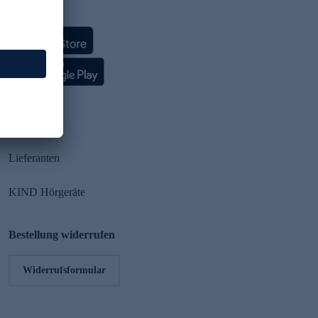
HSE App
Partner
Lieferanten
KIND Hörgeräte
Bestellung widerrufen
Widerrufsformular