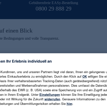
e
Gebührenfreie EASy-Bestellung
0800 29 888 29
uf einen Blick
aire Bedingungen und volle Transparenz.
ein erhalten
eren und aktuelle Trends,
E-Mail-Adresse eingeben
alten. Als Dankeschön
ne Abmeldung ist jederzeit in
Es gelten die
Datenschutzrichtlinien
un