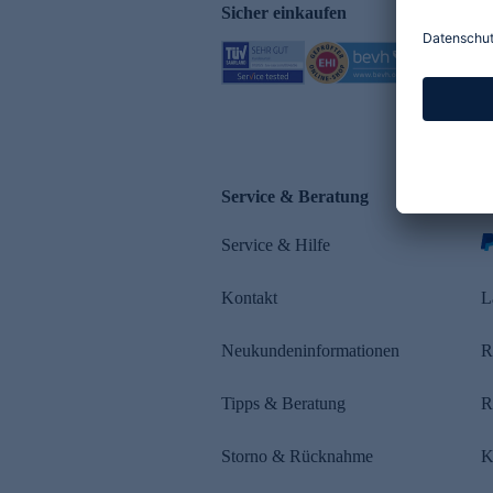
Sicher einkaufen
Service & Beratung
Z
Service & Hilfe
Kontakt
L
Neukundeninformationen
R
Tipps & Beratung
R
Storno & Rücknahme
K