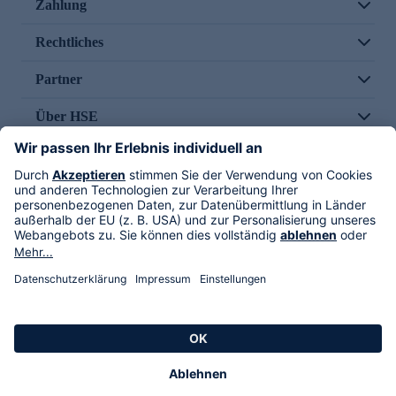
Zahlung
Rechtliches
Partner
Über HSE
Im TV
HSE International
Versand durch
Folge uns
AGB
Datenschutz
Impressum
Alle Rechte vorbehalten. Alle Preise inkl. gesetzlicher MwSt., zzgl. Versandkosten.