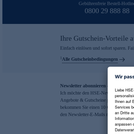
Gebührenfreie Bestell-Hotlin
0800 29 888 88
Ihre Gutschein-Vorteile a
Einfach einlösen und sofort sparen. F
1
Alle Gutscheinbedingungen
Newsletter abonnieren – 10 € Gutsch
Ich möchte den HSE-Newsletter abonni
Angebote & Gutscheine per E-Mail erh
bekommen Sie einen 10 € Gutschein. Ei
den Newsletter-E-Mails möglich.