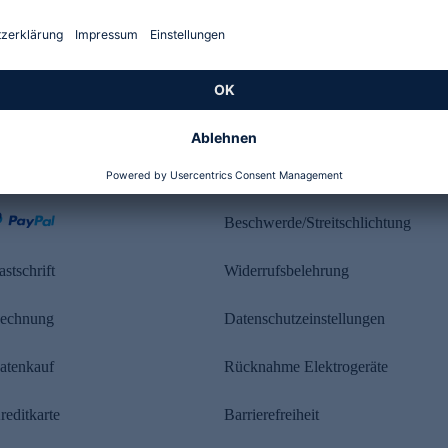
Kundenbewertung
ahlung
Rechtliches
Beschwerde/Streitschlichtung
astschrift
Widerrufsbelehrung
echnung
Datenschutzeinstellungen
atenkauf
Rücknahme Elektrogeräte
reditkarte
Barrierefreiheit