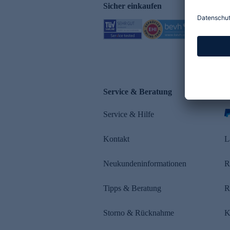
Sicher einkaufen
Service & Beratung
Z
Service & Hilfe
Kontakt
L
Neukundeninformationen
R
Tipps & Beratung
R
Storno & Rücknahme
K