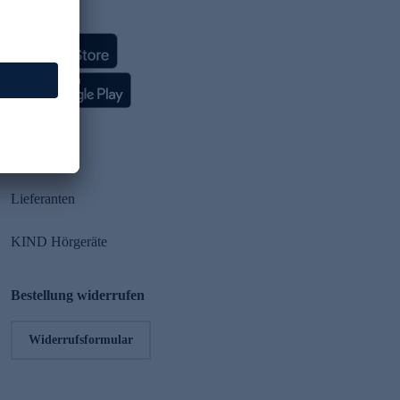
HSE App
Partner
Lieferanten
KIND Hörgeräte
Bestellung widerrufen
Widerrufsformular