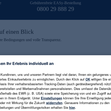
e
Gebührenfreie EASy-Bestellung
0800 29 888 29
uf einen Blick
aire Bedingungen und volle Transparenz.
ein erhalten
eren und aktuelle Trends,
E-Mail-Adresse eingeben
alten. Als Dankeschön
ne Abmeldung ist jederzeit in
Es gelten die
Datenschutzrichtlinien
un