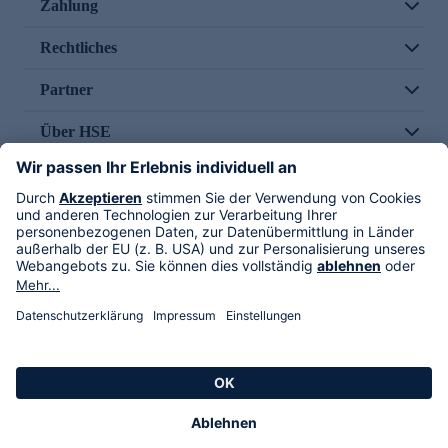
Zahlung
Rechtliches
Partner
Über HSE
Im TV
HSE International
Versand durch
Folge uns
AGB
Datenschutz
Impressum
Alle Rechte vorbehalten. Alle Preise inkl. gesetzlicher MwSt., zzgl. Versandkosten.