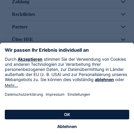
Zahlung
Rechtliches
Partner
Über HSE
Im TV
HSE International
Versand durch
Folge uns
AGB
Datenschutz
Impressum
Alle Rechte vorbehalten. Alle Preise inkl. gesetzlicher MwSt., zzgl. Versandkosten.