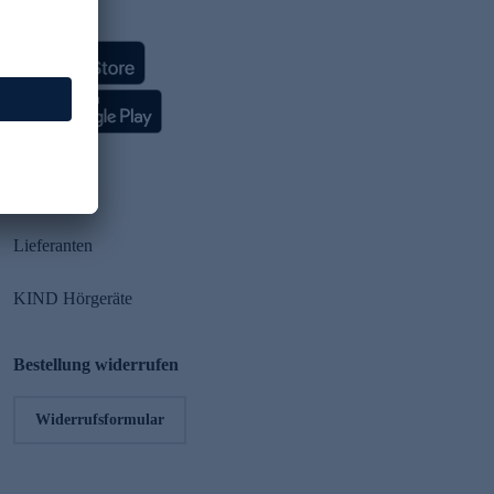
HSE App
Partner
Lieferanten
KIND Hörgeräte
Bestellung widerrufen
Widerrufsformular