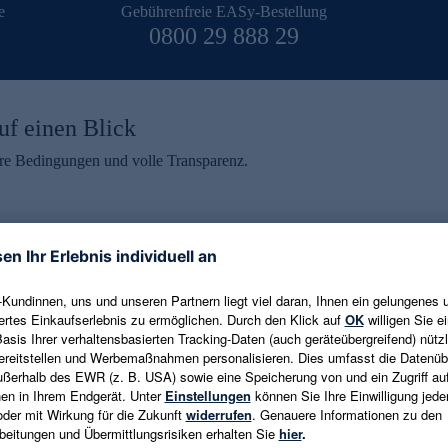
e
Gebührenfreie EASy-Bestellung
0800 29 888 29
uf einen Blick
aire Bedingungen und volle Transparenz.
ein erhalten
eren und aktuelle Trends,
E-Mail-Adresse eingeben
alten. Als Dankeschön
ne Abmeldung ist jederzeit in
Es gelten die
Datenschutzrichtlinien
un