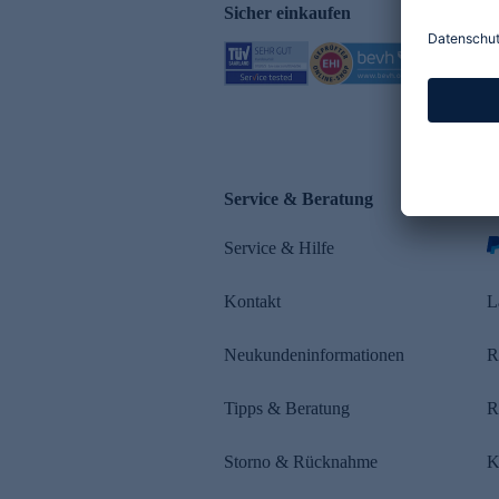
Sicher einkaufen
Service & Beratung
Z
Service & Hilfe
s
Kontakt
L
Neukundeninformationen
R
Tipps & Beratung
R
Storno & Rücknahme
K