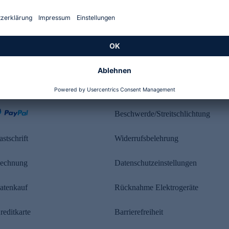
Kundenbewertung
ahlung
Rechtliches
Beschwerde/Streitschlichtung
astschrift
Widerrufsbelehrung
echnung
Datenschutzeinstellungen
atenkauf
Rücknahme Elektrogeräte
reditkarte
Barrierefreiheit