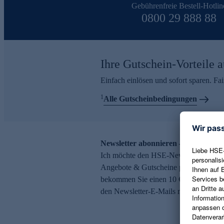
Gebührenfreie Bestell-Hotlin
0800 29 888 88
Ihre Gutschein-Vorteile a
Einfach einlösen und sofort sparen. F
1
Alle Gutscheinbedingungen
Newsletter abonnieren – 10 € Gutsch
Ich möchte den HSE-Newsletter abonni
Angebote & Gutscheine per E-Mail erh
bekommen Sie einen 10 € Gutschein. Ei
den Newsletter-E-Mails möglich.