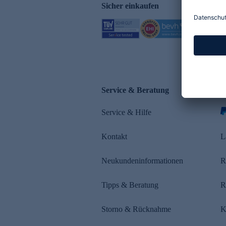
Sicher einkaufen
Service & Beratung
Z
Service & Hilfe
s
Kontakt
L
Neukundeninformationen
R
Tipps & Beratung
R
Storno & Rücknahme
K