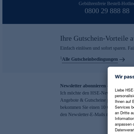
Gebührenfreie Bestell-Hotlin
0800 29 888 88
Ihre Gutschein-Vorteile a
Einfach einlösen und sofort sparen. F
1
Alle Gutscheinbedingungen
Newsletter abonnieren – 10 € Gutsch
Ich möchte den HSE-Newsletter abonni
Angebote & Gutscheine per E-Mail erh
bekommen Sie einen 10 € Gutschein. Ei
den Newsletter-E-Mails möglich.