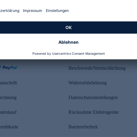
Kundenbewertung
ahlung
Rechtliches
Beschwerde/Streitschlichtung
astschrift
Widerrufsbelehrung
echnung
Datenschutzeinstellungen
atenkauf
Rücknahme Elektrogeräte
reditkarte
Barrierefreiheit