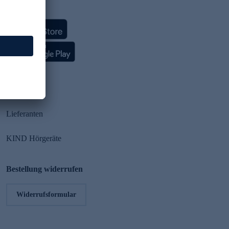
HSE App
Partner
Lieferanten
KIND Hörgeräte
Bestellung widerrufen
Widerrufsformular