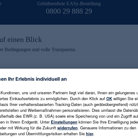
e
Gebührenfreie EASy-Bestellung
0800 29 888 29
uf einen Blick
aire Bedingungen und volle Transparenz.
ein erhalten
eren und aktuelle Trends,
E-Mail-Adresse eingeben
alten. Als Dankeschön
ne Abmeldung ist jederzeit in
Es gelten die
Datenschutzrichtlinien
un