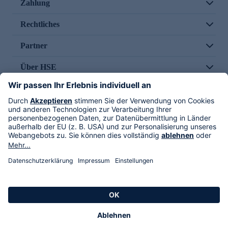
Zahlung
Rechtliches
Partner
Über HSE
Im TV
HSE International
Versand durch
Folge uns
AGB
Datenschutz
Impressum
Alle Rechte vorbehalten. Alle Preise inkl. gesetzlicher MwSt., zzgl. Versandkosten.