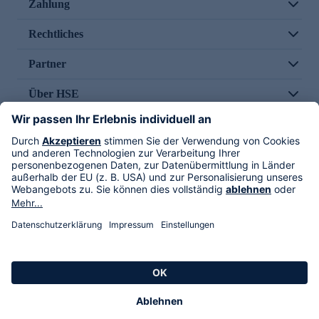
Zahlung
Rechtliches
Partner
Über HSE
Im TV
HSE International
Versand durch
Folge uns
AGB
Datenschutz
Impressum
Alle Rechte vorbehalten. Alle Preise inkl. gesetzlicher MwSt., zzgl. Versandkosten.