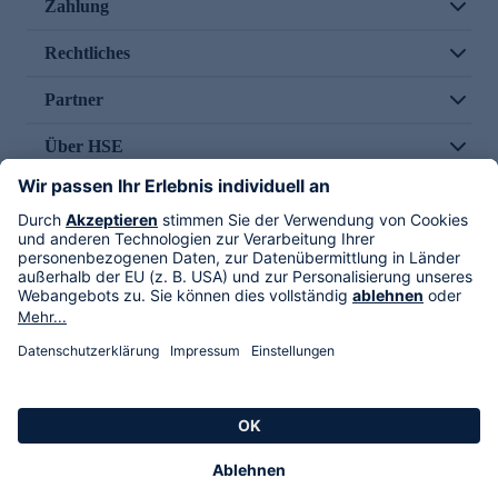
Zahlung
Rechtliches
Partner
Über HSE
Im TV
HSE International
Versand durch
Folge uns
AGB
Datenschutz
Impressum
Alle Rechte vorbehalten. Alle Preise inkl. gesetzlicher MwSt., zzgl. Versandkosten.