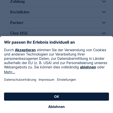
Zahlung
Rechtliches
Partner
Über HSE
Im TV
HSE International
Versand durch
Folge uns
AGB
Datenschutz
Impressum
Alle Rechte vorbehalten. Alle Preise inkl. gesetzlicher MwSt., zzgl. Versandkosten.