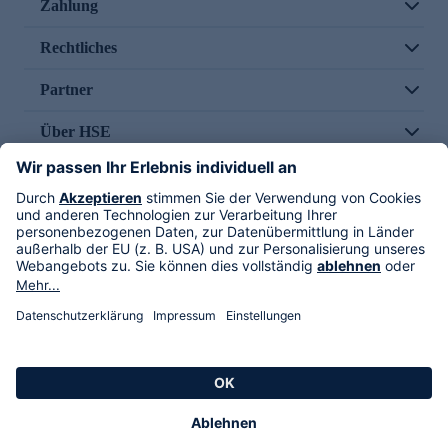
Zahlung
Rechtliches
Partner
Über HSE
Im TV
HSE International
Versand durch
Folge uns
AGB
Datenschutz
Impressum
Alle Rechte vorbehalten. Alle Preise inkl. gesetzlicher MwSt., zzgl. Versandkosten.