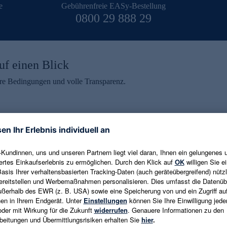
e
Gebührenfreie EASy-Bestellung
0800 29 888 29
uf einen Blick
aire Bedingungen und volle Transparenz.
ein erhalten
eren und aktuelle Trends,
E-Mail-Adresse eingeben
alten. Als Dankeschön
ne Abmeldung ist jederzeit in
Es gelten die
Datenschutzrichtlinien
un