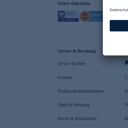
Sicher einkaufen
Service & Beratung
Z
Service & Hilfe
s
Kontakt
L
Neukundeninformationen
R
Tipps & Beratung
R
Storno & Rücknahme
K