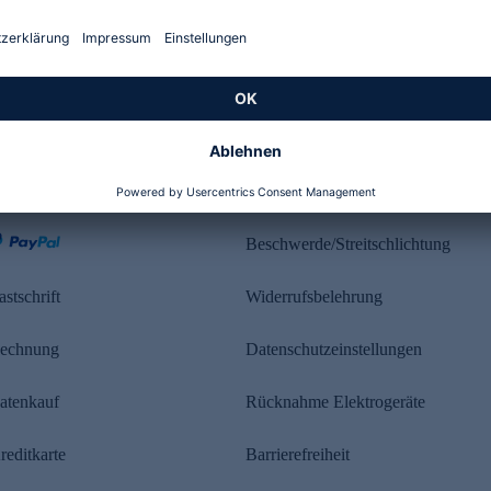
Kundenbewertung
ahlung
Rechtliches
Beschwerde/Streitschlichtung
astschrift
Widerrufsbelehrung
echnung
Datenschutzeinstellungen
atenkauf
Rücknahme Elektrogeräte
reditkarte
Barrierefreiheit