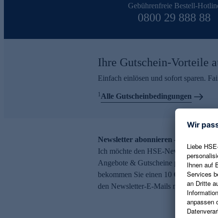
Gebührenfreie Bestell-Hotlin
0800 29 888 88
Ihre Gutschein-Vorteile a
Einfach einlösen und sofort sparen. F
1
Alle Gutscheinbedingungen
Newsletter abonnieren – 10 € Gutsch
Ich möchte den HSE-Newsletter abonni
Angebote & Gutscheine per E-Mail erh
bekommen Sie einen 10 € Gutschein. Ei
den Newsletter-E-Mails möglich.