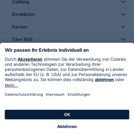
Zahlung
Rechtliches
Partner
Über HSE
Im TV
HSE International
Versand durch
Folge uns
AGB
Datenschutz
Impressum
Alle Rechte vorbehalten. Alle Preise inkl. gesetzlicher MwSt., zzgl. Versandkosten.