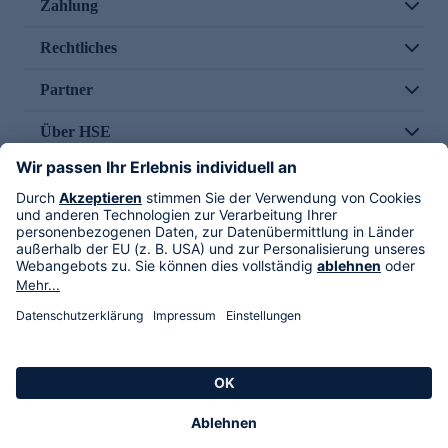
Zahlung
Rechtliches
Partner
Über HSE
Im TV
HSE International
Versand durch
Folge uns
AGB
Datenschutz
Impressum
Alle Rechte vorbehalten. Alle Preise inkl. gesetzlicher MwSt., zzgl. Versandkosten.