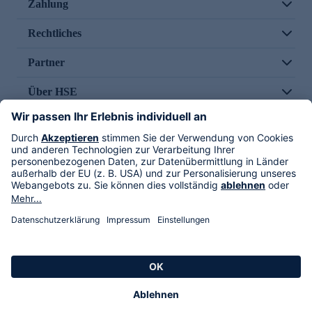
Zahlung
Rechtliches
Partner
Über HSE
Im TV
HSE International
Versand durch
Folge uns
AGB
Datenschutz
Impressum
Alle Rechte vorbehalten. Alle Preise inkl. gesetzlicher MwSt., zzgl. Versandkosten.