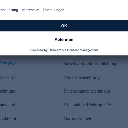
Kundenbewertung
ahlung
Rechtliches
Beschwerde/Streitschlichtung
astschrift
Widerrufsbelehrung
echnung
Datenschutzeinstellungen
atenkauf
Rücknahme Elektrogeräte
reditkarte
Barrierefreiheit