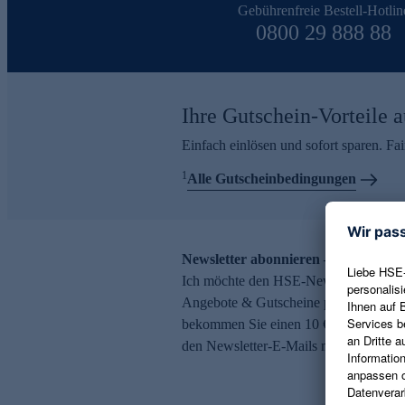
Gebührenfreie Bestell-Hotlin
0800 29 888 88
Ihre Gutschein-Vorteile a
Einfach einlösen und sofort sparen. F
1
Alle Gutscheinbedingungen
Newsletter abonnieren – 10 € Gutsch
Ich möchte den HSE-Newsletter abonni
Angebote & Gutscheine per E-Mail erh
bekommen Sie einen 10 € Gutschein. Ei
den Newsletter-E-Mails möglich.