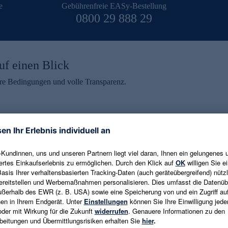
e
Gebührenfreie EASy-Bestellung
0800 29 888 29
uf einen Blick
aire Bedingungen und volle Transparenz.
ein erhalten
eren und aktuelle Trends,
E-Mail-Adresse eingeben
alten. Als Dankeschön
ne Abmeldung ist jederzeit in
Es gelten die
Datenschutzrichtlinien
un