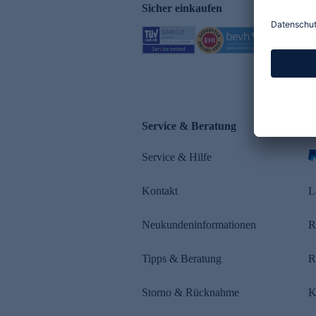
Sicher einkaufen
Service & Beratung
Z
Service & Hilfe
s
Kontakt
L
Neukundeninformationen
R
Tipps & Beratung
R
Storno & Rücknahme
K