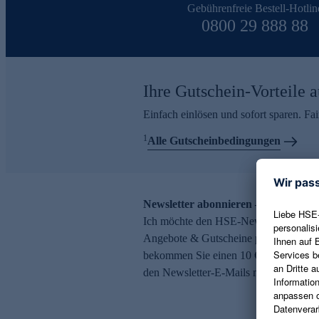
Gebührenfreie Bestell-Hotlin
0800 29 888 88
Ihre Gutschein-Vorteile a
Einfach einlösen und sofort sparen. F
1
Alle Gutscheinbedingungen
Newsletter abonnieren – 10 € Gutsch
Ich möchte den HSE-Newsletter abonni
Angebote & Gutscheine per E-Mail erh
bekommen Sie einen 10 € Gutschein. Ei
den Newsletter-E-Mails möglich.