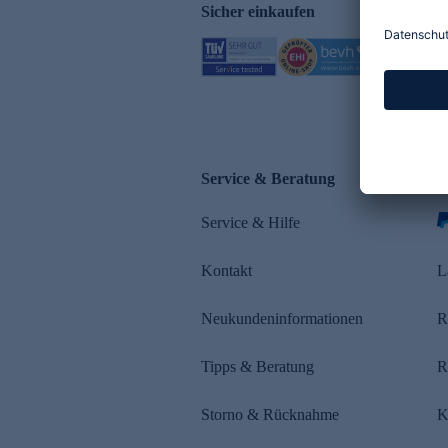
Sicher einkaufen
Service & Beratung
Z
Service & Hilfe
s
Kontakt
L
Neukundeninformationen
R
Tipps & Beratung
R
Storno & Rücknahme
K