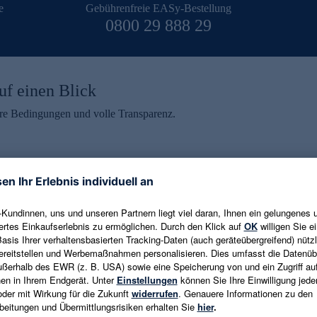
e
Gebührenfreie EASy-Bestellung
0800 29 888 29
uf einen Blick
aire Bedingungen und volle Transparenz.
ein erhalten
eren und aktuelle Trends,
E-Mail-Adresse eingeben
alten. Als Dankeschön
ne Abmeldung ist jederzeit in
Es gelten die
Datenschutzrichtlinien
un