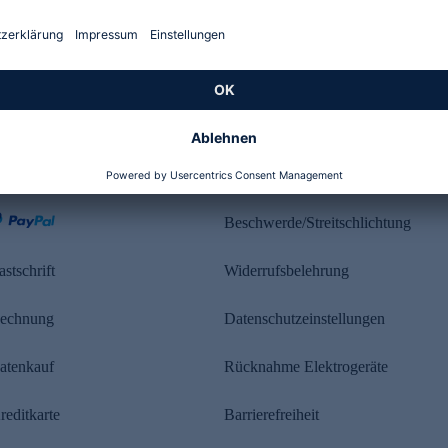
Kundenbewertung
ahlung
Rechtliches
Beschwerde/Streitschlichtung
astschrift
Widerrufsbelehrung
echnung
Datenschutzeinstellungen
atenkauf
Rücknahme Elektrogeräte
reditkarte
Barrierefreiheit