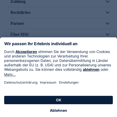
Zahlung
Rechtliches
Partner
Über HSE
Im TV
HSE International
Versand durch
Folge uns
AGB
Datenschutz
Impressum
Alle Rechte vorbehalten. Alle Preise inkl. gesetzlicher MwSt., zzgl. Versandkosten.