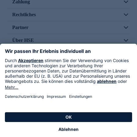
Zahlung
Rechtliches
Partner
Über HSE
Im TV
HSE International
Versand durch
Folge uns
AGB
Datenschutz
Impressum
Alle Rechte vorbehalten. Alle Preise inkl. gesetzlicher MwSt., zzgl. Versandkosten.