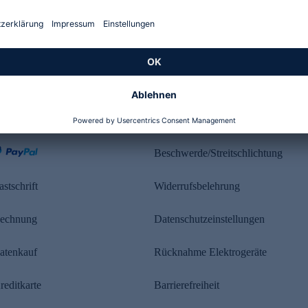
Kundenbewertung
ahlung
Rechtliches
Beschwerde/Streitschlichtung
astschrift
Widerrufsbelehrung
echnung
Datenschutzeinstellungen
atenkauf
Rücknahme Elektrogeräte
reditkarte
Barrierefreiheit