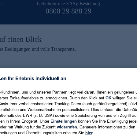
e
Gebührenfreie EASy-Bestellung
0800 29 888 29
uf einen Blick
aire Bedingungen und volle Transparenz.
ein erhalten
eren und aktuelle Trends,
E-Mail-Adresse eingeben
alten. Als Dankeschön
ne Abmeldung ist jederzeit in
Es gelten die
Datenschutzrichtlinien
un