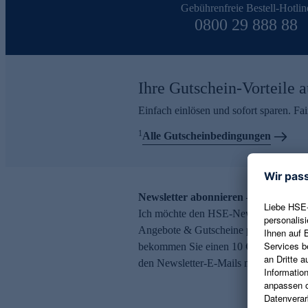
Gebührenfreie Bestell-Hotlin
0800 29 888 88
Ihre Gutschein-Vorteile a
Einfach einlösen und sofort sparen. F
1
Alle Gutscheinbedingungen
Newsletter abonnieren – 10 € Gutsch
Ich möchte den HSE-Newsletter abonni
Angebote & Gutscheine per E-Mail erh
bekommen Sie einen 10 € Gutschein. Ei
den Newsletter-E-Mails möglich.