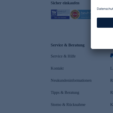
Sicher einkaufen
Service & Beratung
Z
Service & Hilfe
Kontakt
L
Neukundeninformationen
R
Tipps & Beratung
R
Storno & Rücknahme
K