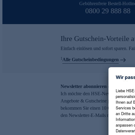
Gebührenfreie Bestell-Hotlin
0800 29 888 88
Ihre Gutschein-Vorteile a
Einfach einlösen und sofort sparen. F
1
Alle Gutscheinbedingungen
Newsletter abonnieren – 10 € Gutsch
Ich möchte den HSE-Newsletter abonni
Angebote & Gutscheine per E-Mail erh
bekommen Sie einen 10 € Gutschein. Ei
den Newsletter-E-Mails möglich.