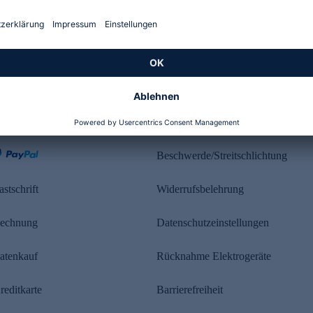
Kundenbewertung
ahlung
Rechtliches
Beschwerde/Streitschlichtung
astschrift
Widerrufsbelehrung
echnung
Datenschutzeinstellungen
atenkauf
Rücknahme Elektrogeräte
reditkarte
Barrierefreiheit