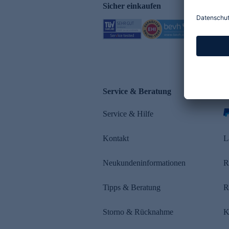
Sicher einkaufen
Service & Beratung
Z
Service & Hilfe
s
Kontakt
L
Neukundeninformationen
R
Tipps & Beratung
R
Storno & Rücknahme
K