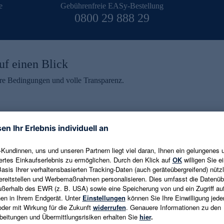
e
Gebührenfreie EASy-Bestellung
0800 29 888 29
uf einen Blick
aire Bedingungen und volle Transparenz.
ein erhalten
eren und aktuelle Trends,
E-Mail-Adresse eingeben
alten. Als Dankeschön
ne Abmeldung ist jederzeit in
Es gelten die
Datenschutzrichtlinien
un