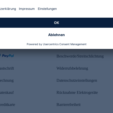
Kundenbewertung
ahlung
Rechtliches
Beschwerde/Streitschlichtung
astschrift
Widerrufsbelehrung
echnung
Datenschutzeinstellungen
atenkauf
Rücknahme Elektrogeräte
reditkarte
Barrierefreiheit