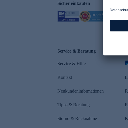
Sicher einkaufen
Service & Beratung
Z
Service & Hilfe
s
Kontakt
L
Neukundeninformationen
R
Tipps & Beratung
R
Storno & Rücknahme
K