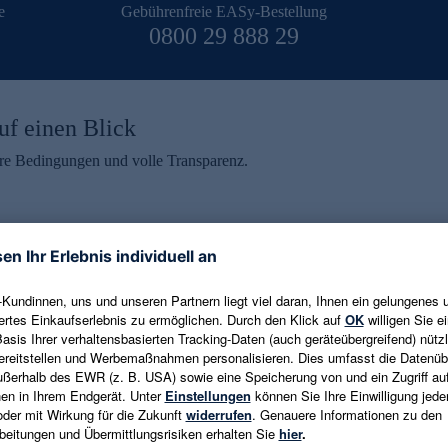
e
Gebührenfreie EASy-Bestellung
0800 29 888 29
uf einen Blick
aire Bedingungen und volle Transparenz.
ein erhalten
eren und aktuelle Trends,
E-Mail-Adresse eingeben
alten. Als Dankeschön
ne Abmeldung ist jederzeit in
Es gelten die
Datenschutzrichtlinien
un