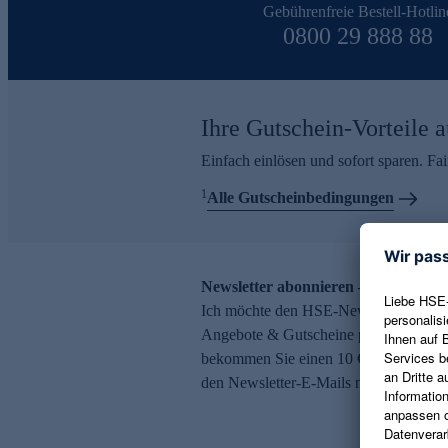
Gebührenfreie Bestell-Hotlin
0800 29 888 88
Ihre Gutschein-Vorteile a
Einfach einlösen und sofort sparen. F
1
Alle Gutscheinbedingungen
Newsletter abonnieren – 10 € Gutsch
Ich möchte den HSE-Newsletter abonni
Angebote & Gutscheine per E-Mail erh
bekommen Sie einen 10 € Gutschein. Ei
den Newsletter-E-Mails möglich.