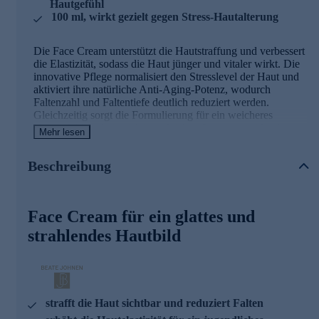
Hautgefühl
100 ml, wirkt gezielt gegen Stress-Hautalterung
Die Face Cream unterstützt die Hautstraffung und verbessert
die Elastizität, sodass die Haut jünger und vitaler wirkt. Die
innovative Pflege normalisiert den Stresslevel der Haut und
aktiviert ihre natürliche Anti-Aging-Potenz, wodurch
Faltenzahl und Faltentiefe deutlich reduziert werden.
Gleichzeitig sorgt die Formulierung für ein weicheres
Hautgefühl und ein sichtbar gleichmäßigeres, strahlendes
Mehr lesen
Hautbild.
Beschreibung
Die Hauptinhaltsstoffe der Gesichtscreme
SKIN DEFENCE XR (Tumeria Zen)
Face Cream für ein glattes und
- Innovativer Multi-Wirkstoff aus Kurkuma-Stammzellen, ist
strahlendes Hautbild
reich an natürlichen Anti-Stress-Faktoren
- Hilft, Stressfalten zu mindern, die Haut zu beruhigen und
ihren Feuchtigkeitshaushalt zu regulieren
- Entzündungshemmende Wirkung
- Steigerung der Hautfeuchtigkeit
- Reduktion der Tiefe von Stressfalten
strafft die Haut sichtbar und reduziert Falten