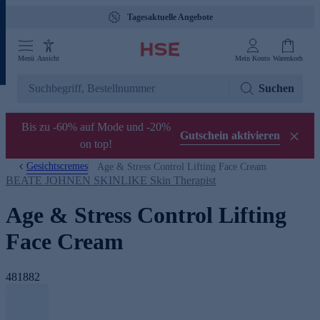
Tagesaktuelle Angebote
Menü
Ansicht
Mein Konto
Warenkorb
Suchen
Bis zu -60% auf Mode und -20%
Gutschein aktivieren
on top!
Gesichtscremes
Age & Stress Control Lifting Face Cream
BEATE JOHNEN SKINLIKE Skin Therapist
Age & Stress Control Lifting
Face Cream
481882