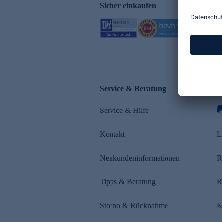
Sicher einkaufen
Service & Beratung
Z
Service & Hilfe
s
Kontakt
L
Neukundeninformationen
R
Tipps & Beratung
R
Storno & Rücknahme
K