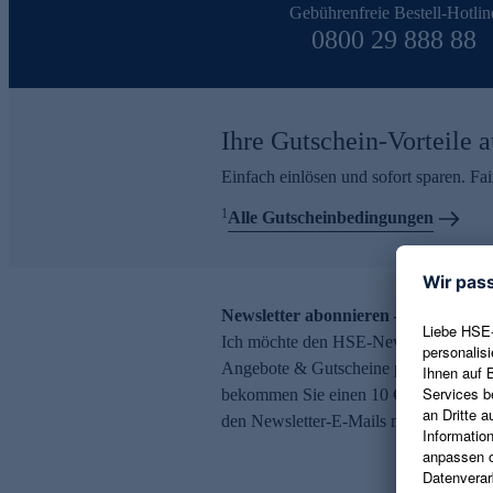
Gebührenfreie Bestell-Hotlin
0800 29 888 88
Ihre Gutschein-Vorteile a
Einfach einlösen und sofort sparen. F
1
Alle Gutscheinbedingungen
Newsletter abonnieren – 10 € Gutsch
Ich möchte den HSE-Newsletter abonni
Angebote & Gutscheine per E-Mail erh
bekommen Sie einen 10 € Gutschein. Ei
den Newsletter-E-Mails möglich.