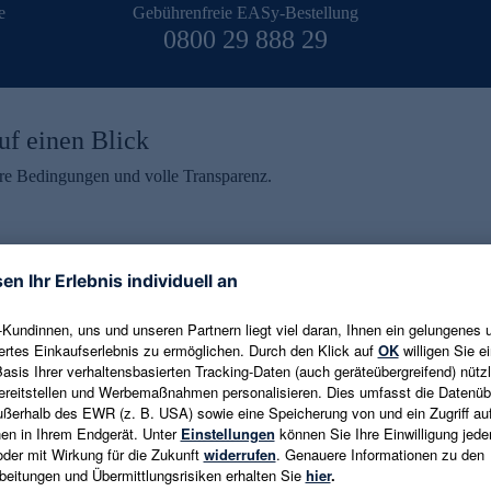
e
Gebührenfreie EASy-Bestellung
0800 29 888 29
uf einen Blick
aire Bedingungen und volle Transparenz.
ein erhalten
eren und aktuelle Trends,
E-Mail-Adresse eingeben
alten. Als Dankeschön
ne Abmeldung ist jederzeit in
Es gelten die
Datenschutzrichtlinien
un