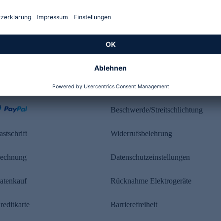
Kundenbewertung
ahlung
Rechtliches
Beschwerde/Streitschlichtung
astschrift
Widerrufsbelehrung
echnung
Datenschutzeinstellungen
atenkauf
Rücknahme Elektrogeräte
reditkarte
Barrierefreiheit