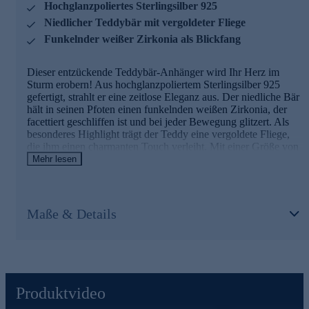
Hochglanzpoliertes Sterlingsilber 925
Niedlicher Teddybär mit vergoldeter Fliege
Funkelnder weißer Zirkonia als Blickfang
Dieser entzückende Teddybär-Anhänger wird Ihr Herz im
Sturm erobern! Aus hochglanzpoliertem Sterlingsilber 925
gefertigt, strahlt er eine zeitlose Eleganz aus. Der niedliche Bär
hält in seinen Pfoten einen funkelnden weißen Zirkonia, der
facettiert geschliffen ist und bei jeder Bewegung glitzert. Als
besonderes Highlight trägt der Teddy eine vergoldete Fliege,
die ihm einen charmanten Touch verleiht. Mit einer Größe von
ca. 4,09 x 2,34 cm ist der Anhänger ein perfekter Begleiter für
Mehr lesen
jeden Tag. Die Öse mit einem Durchlass von 4,7 x 3,9 mm
ermöglicht das einfache Auffädeln auf Ihre Lieblingskette.
Jedes Stück wird in der Pforzheimer Manufaktur von Eva-
Maria Pfeffinger nach höchsten deutschen Qualitätsstandards
Maße & Details
gefertigt. Ob als Geschenk oder als Verwöhnung für sich selbst
- dieser Teddybär-Anhänger bringt garantiert ein Lächeln auf
jedes Gesicht!
Produktvideo