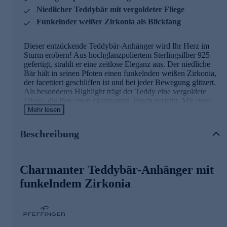
Niedlicher Teddybär mit vergoldeter Fliege
Funkelnder weißer Zirkonia als Blickfang
Dieser entzückende Teddybär-Anhänger wird Ihr Herz im
Sturm erobern! Aus hochglanzpoliertem Sterlingsilber 925
gefertigt, strahlt er eine zeitlose Eleganz aus. Der niedliche
Bär hält in seinen Pfoten einen funkelnden weißen Zirkonia,
der facettiert geschliffen ist und bei jeder Bewegung glitzert.
Als besonderes Highlight trägt der Teddy eine vergoldete
Fliege, die ihm einen charmanten Touch verleiht. Mit einer
Größe von ca. 4,09 x 2,34 cm ist der Anhänger ein perfekter
Mehr lesen
Begleiter für jeden Tag. Die Öse mit einem Durchlass von
4,7 x 3,9 mm ermöglicht das einfache Auffädeln auf Ihre
Beschreibung
Lieblingskette. Jedes Stück wird in der Pforzheimer
Manufaktur von Eva-Maria Pfeffinger nach höchsten
deutschen Qualitätsstandards gefertigt. Ob als Geschenk
oder als Verwöhnung für sich selbst - dieser Teddybär-
Charmanter Teddybär-Anhänger mit
Anhänger bringt garantiert ein Lächeln auf jedes Gesicht!
funkelndem Zirkonia