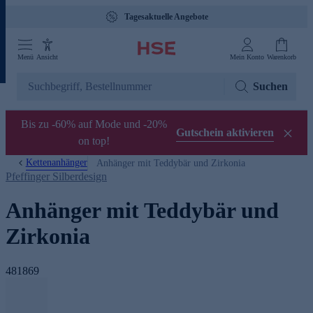
Tagesaktuelle Angebote
Menü
Ansicht
Mein Konto
Warenkorb
Suchen
Bis zu -60% auf Mode und -20%
Gutschein aktivieren
on top!
Kettenanhänger
Anhänger mit Teddybär und Zirkonia
Pfeffinger Silberdesign
Anhänger mit Teddybär und
Zirkonia
481869