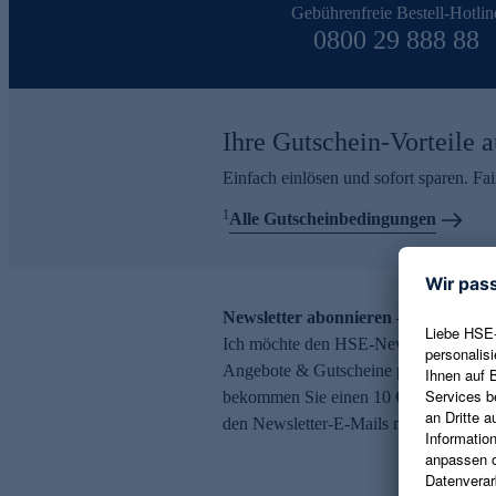
Gebührenfreie Bestell-Hotlin
0800 29 888 88
Ihre Gutschein-Vorteile a
Einfach einlösen und sofort sparen. F
1
Alle Gutscheinbedingungen
Newsletter abonnieren – 10 € Gutsch
Ich möchte den HSE-Newsletter abonni
Angebote & Gutscheine per E-Mail erh
bekommen Sie einen 10 € Gutschein. Ei
den Newsletter-E-Mails möglich.