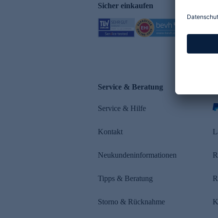
Sicher einkaufen
Service & Beratung
Z
Service & Hilfe
Kontakt
L
Neukundeninformationen
R
Tipps & Beratung
R
Storno & Rücknahme
K