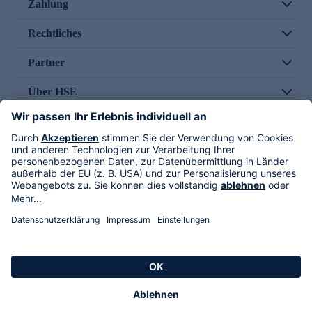
Zahlung
Rechtliches
Partner
Über HSE
Im TV
HSE International
Versand durch
Folge uns
AGB
Datenschutz
Impressum
Alle Rechte vorbehalten. Alle Preise inkl. gesetzlicher MwSt., zzgl. Versandkosten.