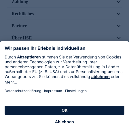
Zahlung
Rechtliches
Partner
Über HSE
Im TV
HSE International
Versand durch
Folge uns
AGB
Datenschutz
Impressum
Alle Rechte vorbehalten. Alle Preise inkl. gesetzlicher MwSt., zzgl. Versandkosten.