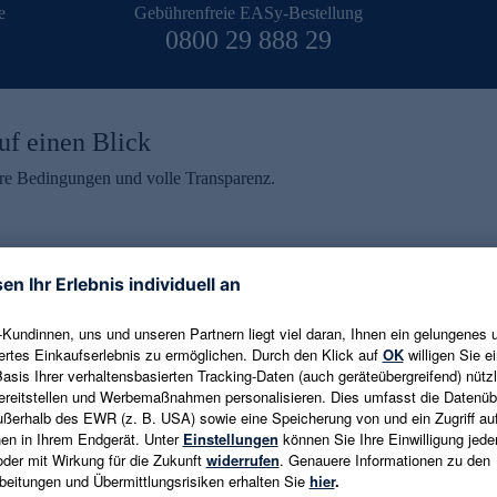
e
Gebührenfreie EASy-Bestellung
0800 29 888 29
uf einen Blick
aire Bedingungen und volle Transparenz.
ein erhalten
eren und aktuelle Trends,
E-Mail-Adresse eingeben
alten. Als Dankeschön
ne Abmeldung ist jederzeit in
Es gelten die
Datenschutzrichtlinien
un