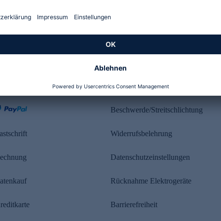
Kundenbewertung
ahlung
Rechtliches
Beschwerde/Streitschlichtung
astschrift
Widerrufsbelehrung
echnung
Datenschutzeinstellungen
atenkauf
Rücknahme Elektrogeräte
reditkarte
Barrierefreiheit