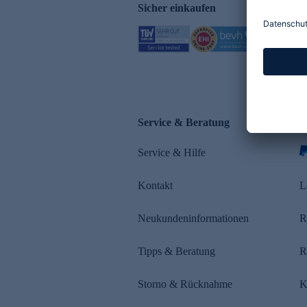
Sicher einkaufen
Service & Beratung
Z
Service & Hilfe
Kontakt
L
Neukundeninformationen
R
Tipps & Beratung
R
Storno & Rücknahme
K