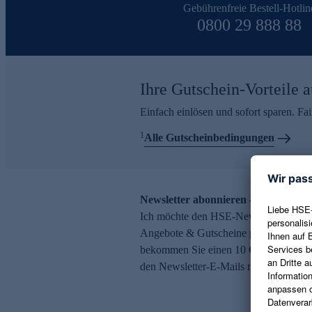
Gebührenfreie Bestell-Hotlin
0800 29 888 88
Ihre Gutschein-Vorteile a
Einfach einlösen und sofort sparen. F
1
Alle Gutscheinbedingungen
Newsletter abonnieren – 10 € Gutsch
Ich möchte den HSE-Newsletter abonni
Angebote & Gutscheine per E-Mail erh
bekommen Sie einen 10 € Gutschein. Ei
den Newsletter-E-Mails möglich.